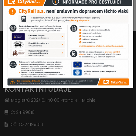
Společnost je vedena u Městského soudu v Praze oddíl B,
vložka 17774.
KONTAKTNÍ ÚDAJE
Magistrů 202/16, 140 00 Praha 4 - Michle
IČ: 24199010
DIČ: CZ24199010