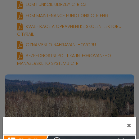
ECM FUNKCIE UDRZBY CTR CZ
ECM MAINTENANCE FUNCTIONS CTR ENG
KVALIFIKACE A OPRAVNENI KE SKOLENI LEKTORU
CITYRAIL
OZNAMENI O NAHRAVANI HOVORU
BEZPECNOSTNI POLITIKA INTEGROVANEHO
MANAZERSKEHO SYSTEMU CTR
×